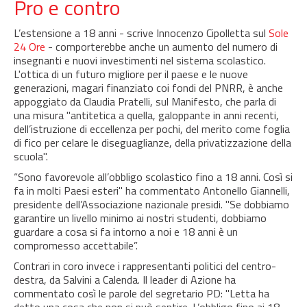
Pro e contro
L’estensione a 18 anni - scrive Innocenzo Cipolletta sul
Sole
24 Ore
- comporterebbe anche un aumento del numero di
insegnanti e nuovi investimenti nel sistema scolastico.
L'ottica di un futuro migliore per il paese e le nuove
generazioni, magari finanziato coi fondi del PNRR, è anche
appoggiato da Claudia Pratelli, sul Manifesto, che parla di
una misura "antitetica a quella, galoppante in anni recenti,
dell’istruzione di eccellenza per pochi, del merito come foglia
di fico per celare le diseguaglianze, della privatizzazione della
scuola".
“Sono favorevole all’obbligo scolastico fino a 18 anni. Così si
fa in molti Paesi esteri" ha commentato Antonello Giannelli,
presidente dell’Associazione nazionale presidi. "Se dobbiamo
garantire un livello minimo ai nostri studenti, dobbiamo
guardare a cosa si fa intorno a noi e 18 anni è un
compromesso accettabile”.
Contrari in coro invece i rappresentanti politici del centro-
destra, da Salvini a Calenda. Il leader di Azione ha
commentato così le parole del segretario PD: "Letta ha
detto una cosa che non si può sentire. L’obbligo fino ai 18