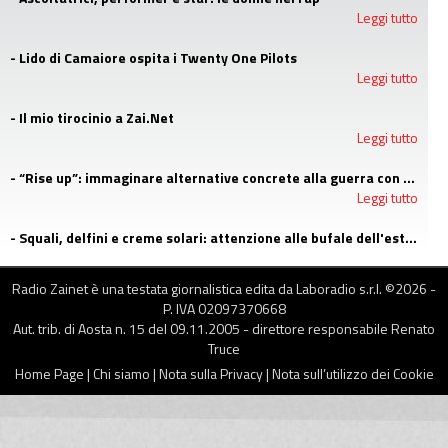
Leggi tutto
- Lido di Camaiore ospita i Twenty One Pilots
Leggi tutto
- Il mio tirocinio a Zai.Net
Leggi tutto
- “Rise up”: immaginare alternative concrete alla guerra con i campi estivi di Emergency
Leggi tutto
- Squali, delfini e creme solari: attenzione alle bufale dell'estate
Leggi tutto
Radio Zainet è una testata giornalistica edita da Laboradio s.r.l. ©
2026
-
P. IVA 02097370668
Aut. trib. di Aosta n. 15 del 09.11.2005 - direttore responsabile Renato
Truce
Home Page
|
Chi siamo
|
Nota sulla Privacy
|
Nota sull’utilizzo dei Cookie