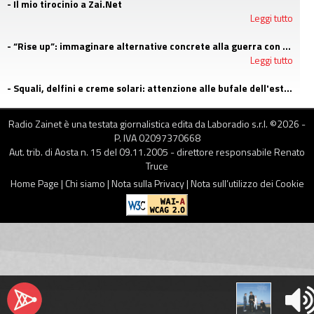
- Il mio tirocinio a Zai.Net
Leggi tutto
- “Rise up”: immaginare alternative concrete alla guerra con i campi estivi di Emergency
Leggi tutto
- Squali, delfini e creme solari: attenzione alle bufale dell'estate
Leggi tutto
Radio Zainet è una testata giornalistica edita da Laboradio s.r.l. ©
2026
-
P. IVA 02097370668
Aut. trib. di Aosta n. 15 del 09.11.2005 - direttore responsabile Renato
Truce
Home Page
|
Chi siamo
|
Nota sulla Privacy
|
Nota sull’utilizzo dei Cookie