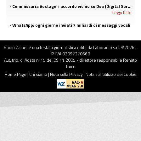
- Commissaria Vestager: accordo vicino su Dsa (Digital Service Act) per maggiore responsabilità delle big tech per i contenuti
Leggi tutto
- WhatsApp: ogni giorno inviati 7 miliardi di messaggi vocali
Leggi tutto
Radio Zainet è una testata giornalistica edita da Laboradio s.r.l. ©
2026
-
P. IVA 02097370668
Aut. trib. di Aosta n. 15 del 09.11.2005 - direttore responsabile Renato
Truce
Home Page
|
Chi siamo
|
Nota sulla Privacy
|
Nota sull’utilizzo dei Cookie