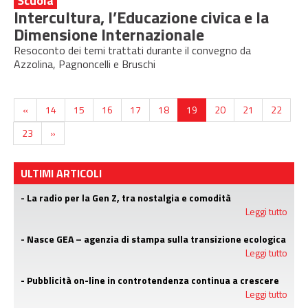
Scuola
Intercultura, l’Educazione civica e la
Dimensione Internazionale
Resoconto dei temi trattati durante il convegno da
Azzolina, Pagnoncelli e Bruschi
«
14
15
16
17
18
19
20
21
22
23
»
ULTIMI ARTICOLI
- La radio per la Gen Z, tra nostalgia e comodità
Leggi tutto
- Nasce GEA – agenzia di stampa sulla transizione ecologica
Leggi tutto
- Pubblicità on-line in controtendenza continua a crescere
Leggi tutto