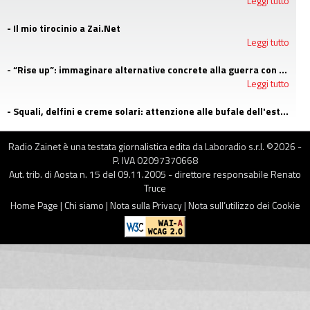
Leggi tutto
- Il mio tirocinio a Zai.Net
Leggi tutto
- “Rise up”: immaginare alternative concrete alla guerra con i campi estivi di Emergency
Leggi tutto
- Squali, delfini e creme solari: attenzione alle bufale dell'estate
Leggi tutto
Radio Zainet è una testata giornalistica edita da Laboradio s.r.l. ©
2026
-
P. IVA 02097370668
Aut. trib. di Aosta n. 15 del 09.11.2005 - direttore responsabile Renato
Truce
Home Page
|
Chi siamo
|
Nota sulla Privacy
|
Nota sull’utilizzo dei Cookie