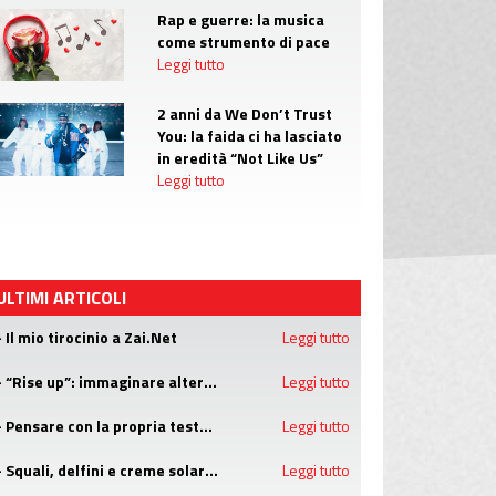
Rap e guerre: la musica
come strumento di pace
Leggi tutto
2 anni da We Don’t Trust
You: la faida ci ha lasciato
in eredità “Not Like Us”
Leggi tutto
ULTIMI ARTICOLI
- Il mio tirocinio a Zai.Net
Leggi tutto
- “Rise up”: immaginare alternative concrete alla guerra con i campi estivi di Emergency
Leggi tutto
- Pensare con la propria testa nell'era dell'intelligenza artificiale
Leggi tutto
- Squali, delfini e creme solari: attenzione alle bufale dell'estate
Leggi tutto