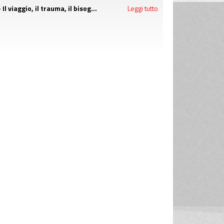
- Il viaggio, il trauma, il bisogno di essere ascoltati: la migrazione agli occhi di uno psicologo di LGNET
Leggi tutto