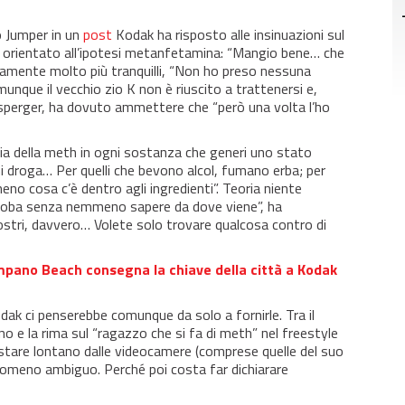
o Jumper in un
post
Kodak ha risposto alle insinuazioni sul
orientato all’ipotesi metanfetamina: “Mangio bene… che
uramente molto più tranquilli, “Non ho preso nessuna
que il vecchio zio K non è riuscito a trattenersi e,
sperger, ha dovuto ammettere che “però una volta l’ho
a della meth in ogni sostanza che generi uno stato
i droga… Per quelli che bevono alcol, fumano erba; per
no cosa c’è dentro agli ingredienti”. Teoria niente
 roba senza nemmeno sapere da dove viene”, ha
vostri, davvero… Volete solo trovare qualcosa contro di
ompano Beach consegna la chiave della città a Kodak
ak ci penserebbe comunque da solo a fornirle. Tra il
ano e la rima sul “ragazzo che si fa di meth” nel freestyle
 stare lontano dalle videocamere (comprese quelle del suo
meno ambiguo. Perché poi costa far dichiarare