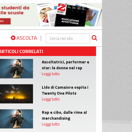
|
ASCOLTA
ARTICOLI CORRELATI
Ascoltatrici, performer e
star: le donne nel rap
Leggi tutto
Lido di Camaiore ospita i
Twenty One Pilots
Leggi tutto
Rap e cibo, dalle rime al
merchandising
Leggi tutto