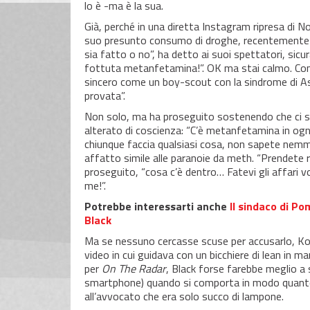
lo è -ma è la sua.
Già, perché in una diretta Instagram ripresa di N
suo presunto consumo di droghe, recentemente 
sia fatto o no”, ha detto ai suoi spettatori, sic
fottuta metanfetamina!”. OK ma stai calmo. Comun
sincero come un boy-scout con la sindrome di A
provata”.
Non solo, ma ha proseguito sostenendo che ci si
alterato di coscienza: “C’è metanfetamina in ogn
chiunque faccia qualsiasi cosa, non sapete nemme
affatto simile alle paranoie da meth. “Prendete
proseguito, “cosa c’è dentro… Fatevi gli affari 
me!”.
Potrebbe interessarti anche
Il sindaco di P
Black
Ma se nessuno cercasse scuse per accusarlo, Kod
video in cui guidava con un bicchiere di lean in m
per
On The Radar
, Black forse farebbe meglio a
smartphone) quando si comporta in modo quanto
all’avvocato che era solo succo di lampone.