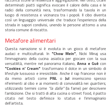
racconta storie di resilienza e aggregazione. Nei testi, citare
determinati piatti significa evocare il calore della casa e le
radici della comunità nera, trasformando la tavola in un
luogo di resistenza e vicinanza tra i popoli. Il cibo diventa
così un linguaggio universale che traduce l'esperienza della
strada in sapori condivisi, unendo le persone attorno a una
storia comune di riscatto.
Metafore alimentari
Questa narrazione si è evoluta in un gioco di metafore
audaci e multiculturali. In
"Chow Mein"
, Nicki Minaj usa
l'immaginario della cucina asiatica per giocare con la sua
versatilità, mentre nel panorama italiano,
Anna e Guè
con
"Cookies n' Cream"
trasformano il dolce in un simbolo di
lifestyle lussuoso e irresistibile. Anche il rap francese non è
da meno: artisti come
PNL
o
Jul
inseriscono spesso
riferimenti al cibo e ai momenti di convivialità nei
quartiers
,
utilizzando termini come
"la dalle"
(la fame) per descrivere
l'ambizione. Che si tratti di alta cucina o street food, il piatto
citato nel testo definisce lo status e l'immaginario
dell’artista.