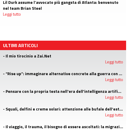
Lil Durk assume l’avvocato più gangsta di Atlanta: benvenuto
nel team Brian Steel
Leggi tutto
ULTIMI ARTICOLI
- Il mio tirocinio a Zai.Net
Leggi tutto
- “Rise up”: immaginare alternative concrete alla guerra con i campi estivi di Emergency
Leggi tutto
- Pensare con la propria testa nell'era dell'intelligenza artificiale
Leggi tutto
- Squali, delfini e creme solari: attenzione alle bufale dell'estate
Leggi tutto
- Il viaggio, il trauma, il bisogno di essere ascoltati: la migrazione agli occhi di uno psicologo di LGNET