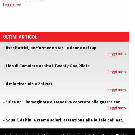
Leggi tutto
ULTIMI ARTICOLI
- Ascoltatrici, performer e star: le donne nel rap
Leggi tutto
- Lido di Camaiore ospita i Twenty One Pilots
Leggi tutto
- Il mio tirocinio a Zai.Net
Leggi tutto
- “Rise up”: immaginare alternative concrete alla guerra con i campi estivi di Emergency
Leggi tutto
- Squali, delfini e creme solari: attenzione alle bufale dell'estate
Leggi tutto