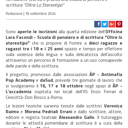
scrittura “Oltre Lo Stereotipo”
Redazione |
18 settembre 2024
Sono
aperte le iscrizioni
alla quarta edizione dell’
Officina
Lara Facondi - S
cuola di pensiero e di scrittura
"Oltre lo
stereotipo"
che si propone di fornire a
dieci ragazze e
ragazzi tra i 18 e i 25 anni
spazio e tempo per riflettere
sulla violenza della lingua e sulla delicatezza dell’ascolto
attraverso un percorso di formazione a un uso consapevole
delle parole e della scrittura.
Il progetto, promosso dalle associazioni
ÀP - Antimafia
Pop Academy
e
daSud
, prevede tre giornate di lavoro che
si svolgeranno il
16, 17 e 18 ottobre
negli spazi di
ÀP -
L’accademia
ospitata nei locali dell’IIS Enzo Ferrari
di
Cinecittà-Don Bosco a Roma.
Le lezioni teoriche saranno tenute dalle scrittrici
Veronica
Raimo
e
Morena Pedriali Errani
e dallo scrittore, attore,
editore e regista teatrale
Alessandro Gallo
. Il tutoraggio
durante le attività pomeridiane di scrittura è a cura della