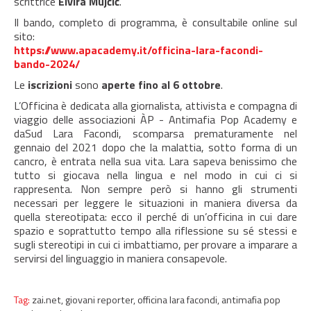
scrittrice
Elvira Mujčić
.
Il bando, completo di programma, è consultabile online sul
sito:
https://www.apacademy.it/officina-lara-facondi-
bando-2024/
Le
iscrizioni
sono
aperte fino al 6 ottobre
.
L’Officina è dedicata alla giornalista, attivista e compagna di
viaggio delle associazioni ÀP - Antimafia Pop Academy e
daSud Lara Facondi, scomparsa prematuramente nel
gennaio del 2021 dopo che la malattia, sotto forma di un
cancro, è entrata nella sua vita. Lara sapeva benissimo che
tutto si giocava nella lingua e nel modo in cui ci si
rappresenta. Non sempre però si hanno gli strumenti
necessari per leggere le situazioni in maniera diversa da
quella stereotipata: ecco il perché di un’officina in cui dare
spazio e soprattutto tempo alla riflessione su sé stessi e
sugli stereotipi in cui ci imbattiamo, per provare a imparare a
servirsi del linguaggio in maniera consapevole.
Tag:
zai.net,
giovani reporter,
officina lara facondi,
antimafia pop