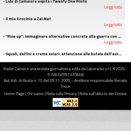
- Lido di Camaiore ospita i Twenty One Pilots
Leggi tutto
- Il mio tirocinio a Zai.Net
Leggi tutto
- “Rise up”: immaginare alternative concrete alla guerra con i campi estivi di Emergency
Leggi tutto
- Squali, delfini e creme solari: attenzione alle bufale dell'estate
Leggi tutto
Radio Zainet è una testata giornalistica edita da Laboradio s.r.l. ©
2026
-
P. IVA 02097370668
Aut. trib. di Aosta n. 15 del 09.11.2005 - direttore responsabile Renato
Truce
Home Page
|
Chi siamo
|
Nota sulla Privacy
|
Nota sull’utilizzo dei Cookie