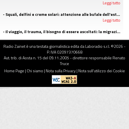
Leggi tutto
- Squali, delfini e creme solari: attenzione alle bufale dell'estate
Leggi tutto
- Il viaggio, il trauma, il bisogno di essere ascoltati: la migrazione agli occhi di uno psicologo di LGNET
Leggi tutto
Radio Zainet è una testata giornalistica edita da Laboradio s.r.l. ©
2026
-
P. IVA 02097370668
Aut. trib. di Aosta n. 15 del 09.11.2005 - direttore responsabile Renato
Truce
Home Page
|
Chi siamo
|
Nota sulla Privacy
|
Nota sull’utilizzo dei Cookie