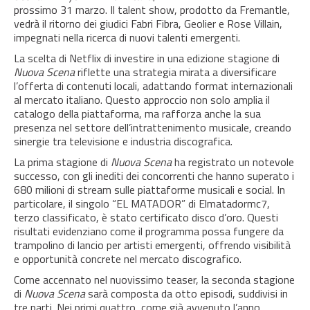
prossimo 31 marzo.
Il talent show, prodotto da Fremantle,
vedrà il ritorno dei giudici Fabri Fibra, Geolier e Rose Villain,
impegnati nella ricerca di nuovi talenti emergenti.
​
La scelta di Netflix di investire in una edizione stagione di
Nuova Scena
riflette una strategia mirata a diversificare
l’offerta di contenuti locali, adattando format internazionali
al mercato italiano.
Questo approccio non solo amplia il
catalogo della piattaforma, ma rafforza anche la sua
presenza nel settore dell’intrattenimento musicale, creando
sinergie tra televisione e industria discografica.
La prima stagione di
Nuova Scena
ha registrato un notevole
successo, con gli inediti dei concorrenti che hanno superato i
680 milioni di stream sulle piattaforme musicali e social.
In
particolare, il singolo “EL MATADOR” di Elmatadormc7,
terzo classificato, è stato certificato disco d’oro.
Questi
risultati evidenziano come il programma possa fungere da
trampolino di lancio per artisti emergenti, offrendo visibilità
e opportunità concrete nel mercato discografico.
Come accennato nel nuovissimo teaser, la seconda stagione
di
Nuova Scena
sarà composta da otto episodi, suddivisi in
tre parti.
Nei primi quattro, come già avvenuto l’anno