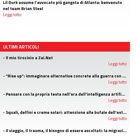
Lil Durk assume l’avvocato più gangsta di Atlanta: benvenuto
nel team Brian Steel
Leggi tutto
ULTIMI ARTICOLI
- Il mio tirocinio a Zai.Net
Leggi tutto
- “Rise up”: immaginare alternative concrete alla guerra con i campi estivi di Emergency
Leggi tutto
- Pensare con la propria testa nell'era dell'intelligenza artificiale
Leggi tutto
- Squali, delfini e creme solari: attenzione alle bufale dell'estate
Leggi tutto
- Il viaggio, il trauma, il bisogno di essere ascoltati: la migrazione agli occhi di uno psicologo di LGNET