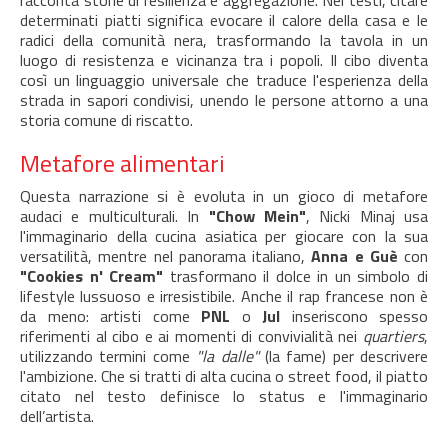
racconta storie di resilienza e aggregazione. Nei testi, citare
determinati piatti significa evocare il calore della casa e le
radici della comunità nera, trasformando la tavola in un
luogo di resistenza e vicinanza tra i popoli. Il cibo diventa
così un linguaggio universale che traduce l'esperienza della
strada in sapori condivisi, unendo le persone attorno a una
storia comune di riscatto.
Metafore alimentari
Questa narrazione si è evoluta in un gioco di metafore
audaci e multiculturali. In
"Chow Mein"
, Nicki Minaj usa
l'immaginario della cucina asiatica per giocare con la sua
versatilità, mentre nel panorama italiano,
Anna e Guè
con
"Cookies n' Cream"
trasformano il dolce in un simbolo di
lifestyle lussuoso e irresistibile. Anche il rap francese non è
da meno: artisti come
PNL
o
Jul
inseriscono spesso
riferimenti al cibo e ai momenti di convivialità nei
quartiers
,
utilizzando termini come
"la dalle"
(la fame) per descrivere
l'ambizione. Che si tratti di alta cucina o street food, il piatto
citato nel testo definisce lo status e l'immaginario
dell’artista.