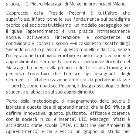
scuola, l’I.C. Pietro Mascagni di Melzo, in provincia di Milano.
L’approccio della Preside Pecorini è tutt’altro che
superficiale, infatti pone le sue fondamenta sul paradigma
teorico del sociocostruttivismo, un modello pedagogico per
il quale l’apprendimento è una pratica intrinsecamente
sociale: attraverso l’interazione le competenze si
condividono e cocostruiscono —il cosiddetto “scaffolding”.
Secondo un altro pilastro di questo modello didattico, senza
l’integrazione tra il piano emotivo e quello cognitivo non vi è
apprendimento. Per questo motivo il personale docente del
Mascagni ha aderito alla proposta del Life skills training, un
percorso formativo che fornisce agli insegnanti degli
strumenti di alfabetizzazione emotiva da portare in classe
—perché, come ribadisce Pecorini, il disagio psicologico dello
studente si abbatte sul suo apprendimento.
Parte della metodologia di insegnamento della scuola è
ispirata a questa idea di apprendimento, che la DS rifiuta di
definire “innovativa” quanto, piuttosto, “efficace e coerente
con la società in cui è inserita”. L’I.C. Mascagni infatti è
accreditato come scuola DADA (Didattiche per Ambienti di
Apprendimento) e ha allestito un gruppo di studio per