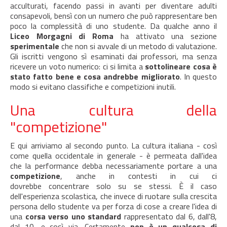
acculturati, facendo passi in avanti per diventare adulti
consapevoli, bensì con un numero che può rappresentare ben
poco la complessità di uno studente. Da qualche anno il
Liceo Morgagni di Roma
ha attivato una sezione
sperimentale
che non si avvale di un metodo di valutazione.
Gli iscritti vengono sì esaminati dai professori, ma senza
ricevere un voto numerico: ci si limita a
sottolineare cosa è
stato fatto bene e cosa andrebbe migliorato
. In questo
modo si evitano classifiche e competizioni inutili.
Una cultura della
"competizione"
E qui arriviamo al secondo punto. La cultura italiana - così
come quella occidentale in generale - è permeata dall'idea
che la performance debba necessariamente portare a una
competizione
, anche in contesti in cui ci
dovrebbe concentrare solo su se stessi. È il caso
dell'esperienza scolastica, che invece di ruotare sulla crescita
persona dello studente va per forza di cose a creare l'idea di
una
corsa verso uno standard
rappresentato dal 6, dall'8,
dal 10, e così via. Certamente
non è un qualcosa di