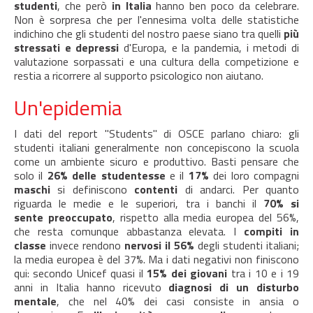
studenti
, che però
in Italia
hanno ben poco da celebrare.
Non è sorpresa che per l'ennesima volta delle statistiche
indichino che gli studenti del nostro paese siano tra quelli
più
stressati e depressi
d'Europa, e la pandemia, i metodi di
valutazione sorpassati e una cultura della competizione e
restia a ricorrere al supporto psicologico non aiutano.
Un'epidemia
I dati del report "Students" di OSCE parlano chiaro: gli
studenti italiani generalmente non concepiscono la scuola
come un ambiente sicuro e produttivo. Basti pensare che
solo il
26% delle studentesse
e il
17%
dei loro compagni
maschi
si definiscono
contenti
di andarci. Per quanto
riguarda le medie e le superiori, tra i banchi il
70% si
sente preoccupato
, rispetto alla media europea del 56%,
che resta comunque abbastanza elevata. I
compiti in
classe
invece rendono
nervosi il 56%
degli studenti italiani;
la media europea è del 37%. Ma i dati negativi non finiscono
qui: secondo Unicef quasi il
15% dei giovani
tra i 10 e i 19
anni in Italia hanno ricevuto
diagnosi di un disturbo
mentale
, che nel 40% dei casi consiste in ansia o