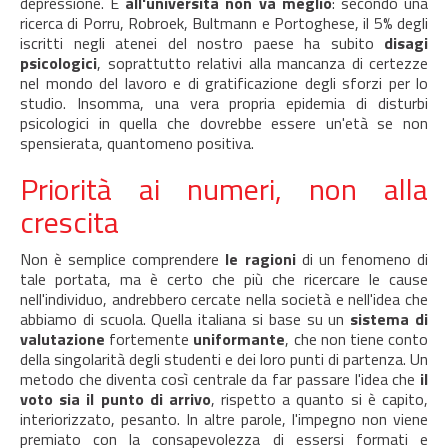
depressione. E
all'università non va meglio
: secondo una
ricerca di Porru, Robroek, Bultmann e Portoghese, il 5% degli
iscritti negli atenei del nostro paese ha subito
disagi
psicologici
, soprattutto relativi alla mancanza di certezze
nel mondo del lavoro e di gratificazione degli sforzi per lo
studio. Insomma, una vera propria epidemia di disturbi
psicologici in quella che dovrebbe essere un'età se non
spensierata, quantomeno positiva.
Priorità ai numeri, non alla
crescita
Non è semplice comprendere
le ragioni
di un fenomeno di
tale portata, ma è certo che più che ricercare le cause
nell'individuo, andrebbero cercate nella società e nell'idea che
abbiamo di scuola. Quella italiana si base su un
sistema di
valutazione
fortemente
uniformante
, che non tiene conto
della singolarità degli studenti e dei loro punti di partenza. Un
metodo che diventa così centrale da far passare l'idea che
il
voto sia il punto di arrivo
, rispetto a quanto si è capito,
interiorizzato, pesanto. In altre parole, l'impegno non viene
premiato con la consapevolezza di essersi formati e