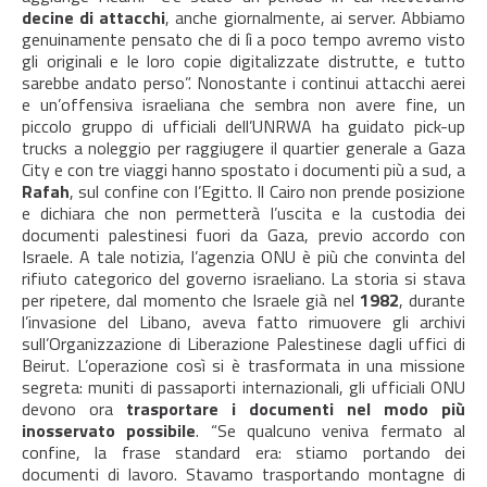
decine di attacchi
, anche giornalmente, ai server. Abbiamo
genuinamente pensato che di lì a poco tempo avremo visto
gli originali e le loro copie digitalizzate distrutte, e tutto
sarebbe andato perso”. Nonostante i continui attacchi aerei
e un’offensiva israeliana che sembra non avere fine, un
piccolo gruppo di ufficiali dell’UNRWA ha guidato pick-up
trucks a noleggio per raggiugere il quartier generale a Gaza
City e con tre viaggi hanno spostato i documenti più a sud, a
Rafah
, sul confine con l’Egitto. Il Cairo non prende posizione
e dichiara che non permetterà l’uscita e la custodia dei
documenti palestinesi fuori da Gaza, previo accordo con
Israele. A tale notizia, l’agenzia ONU è più che convinta del
rifiuto categorico del governo israeliano. La storia si stava
per ripetere, dal momento che Israele già nel
1982
, durante
l’invasione del Libano, aveva fatto rimuovere gli archivi
sull’Organizzazione di Liberazione Palestinese dagli uffici di
Beirut. L’operazione così si è trasformata in una missione
segreta: muniti di passaporti internazionali, gli ufficiali ONU
devono ora
trasportare i documenti nel modo più
inosservato possibile
. “Se qualcuno veniva fermato al
confine, la frase standard era: stiamo portando dei
documenti di lavoro. Stavamo trasportando montagne di