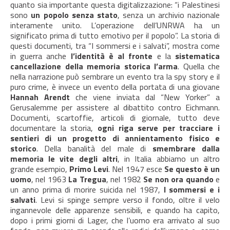
quanto sia importante questa digitalizzazione: “i Palestinesi
sono
un popolo senza stato
, senza un archivio nazionale
interamente unito. L’operazione dell’UNRWA ha un
significato prima di tutto emotivo per il popolo”. La storia di
questi documenti, tra “I sommersi e i salvati”, mostra come
in guerra anche
l’identità è al fronte
e la
sistematica
cancellazione della memoria storica l’arma
. Quella che
nella narrazione può sembrare un evento tra la spy story e il
puro crime, è invece un evento della portata di una giovane
Hannah Arendt
che viene inviata dal “New Yorker” a
Gerusalemme per assistere al dibattito contro Eichmann.
Documenti, scartoffie, articoli di giornale, tutto deve
documentare la storia,
ogni riga serve per tracciare i
sentieri di un progetto di annientamento fisico e
storico
. Della banalità del male di
smembrare dalla
memoria le vite degli altri
, in Italia abbiamo un altro
grande esempio,
Primo Levi
. Nel 1947 esce
Se questo è un
uomo
, nel 1963
La Tregua
, nel 1982
Se non ora quando
e
un anno prima di morire suicida nel 1987,
I sommersi e i
salvati
. Levi si spinge sempre verso il fondo, oltre il velo
ingannevole delle apparenze sensibili, e quando ha capito,
dopo i primi giorni di Lager, che l’uomo era arrivato al suo