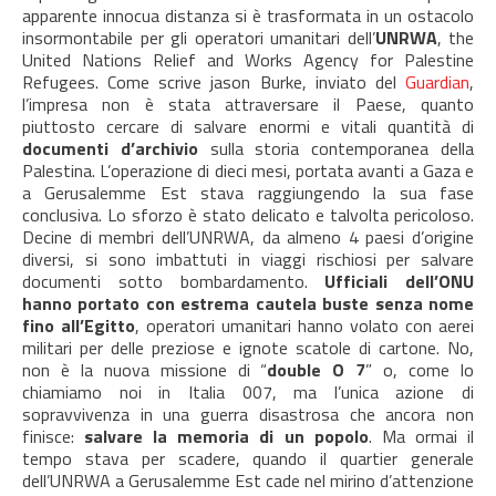
apparente innocua distanza si è trasformata in un ostacolo
insormontabile per gli operatori umanitari dell’
UNRWA
, the
United Nations Relief and Works Agency for Palestine
Refugees. Come scrive jason Burke, inviato del
Guardian
,
l’impresa non è stata attraversare il Paese, quanto
piuttosto cercare di salvare enormi e vitali quantità di
documenti d’archivio
sulla storia contemporanea della
Palestina. L’operazione di dieci mesi, portata avanti a Gaza e
a Gerusalemme Est stava raggiungendo la sua fase
conclusiva. Lo sforzo è stato delicato e talvolta pericoloso.
Decine di membri dell’UNRWA, da almeno 4 paesi d’origine
diversi, si sono imbattuti in viaggi rischiosi per salvare
documenti sotto bombardamento.
Ufficiali dell’ONU
hanno portato con estrema cautela buste senza nome
fino all’Egitto
, operatori umanitari hanno volato con aerei
militari per delle preziose e ignote scatole di cartone. No,
non è la nuova missione di “
double O 7
” o, come lo
chiamiamo noi in Italia 007, ma l’unica azione di
sopravvivenza in una guerra disastrosa che ancora non
finisce:
salvare la memoria di un popolo
. Ma ormai il
tempo stava per scadere, quando il quartier generale
dell’UNRWA a Gerusalemme Est cade nel mirino d’attenzione