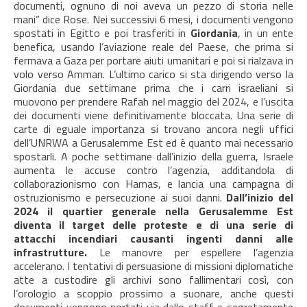
documenti, ognuno di noi aveva un pezzo di storia nelle
mani” dice Rose. Nei successivi 6 mesi, i documenti vengono
spostati in Egitto e poi trasferiti in
Giordania
, in un ente
benefica, usando l’aviazione reale del Paese, che prima si
fermava a Gaza per portare aiuti umanitari e poi si rialzava in
volo verso Amman. L’ultimo carico si sta dirigendo verso la
Giordania due settimane prima che i carri israeliani si
muovono per prendere Rafah nel maggio del 2024, e l’uscita
dei documenti viene definitivamente bloccata. Una serie di
carte di eguale importanza si trovano ancora negli uffici
dell’UNRWA a Gerusalemme Est ed è quanto mai necessario
spostarli. A poche settimane dall’inizio della guerra, Israele
aumenta le accuse contro l’agenzia, additandola di
collaborazionismo con Hamas, e lancia una campagna di
ostruzionismo e persecuzione ai suoi danni.
Dall’inizio del
2024 il quartier generale nella Gerusalemme Est
diventa il target delle proteste e di una serie di
attacchi incendiari causanti ingenti danni alle
infrastrutture.
Le manovre per espellere l’agenzia
accelerano. I tentativi di persuasione di missioni diplomatiche
atte a custodire gli archivi sono fallimentari così, con
l’orologio a scoppio prossimo a suonare, anche questi