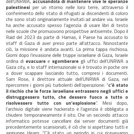
dell’UNRWA,
accusandola di mantenere vive le speranze
palestinesi
per un ritorno nelle loro terre, attraverso il
conferimento dello stato di rifugiati ai discendenti di coloro
che sono stati originariamente invitati ad andare via. Israele
ha anche accusato spesso l’agenzia di usare libri di testo
nelle scuole che promuovono prospettive antisemite. Dopo il
Raid del 2023 da parte di Hamas, il Paese ha accusato lo
staff di Gaza di aver preso parte all’attacco. Nonostante
ciò, la missione è andata avanti. La prima tappa rischiosa.
Giorni dopo l’invasione delle truppe israeliane di Gaza, Israele
ordina di
evacuare
e
sgomberare
gli uffici dell’UNRWA a
Gaza city, e lo staff internazionale si è trovato in poche ore
a dover scappare lasciando tutto, compresi i documenti.
Sam Rose, il direttore attuale dell’UNRWA di Gaza, nel
ripercorrere i giorni più turbolenti dell’operazione: “
c’è stato
il rischio che le forze israeliane entrassero negli uffici e
distruggessero tutto, che dessero fuoco a tutto o
risolvessero tutto con un’esplosione
”. Mesi dopo,
l’archivio digitale viene hackerato e l’agenzia è obbligata a
chiudere temporaneamente il sito. Che un secondo attacco
informatico potesse cancellare dai server documenti già
precedentemente scansionati, è ciò che si aspettano tutti e
aggiunge Hearn: “C’è stato un periodo in cui ricevevamo