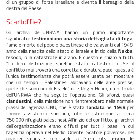
di un gruppo di forze israeliane e diventa il bersaglio della
destra del Paese.
Scartoffie?
Gli archivi dell’UNRWA hanno un primo importante
significato:
testimoniano una storia dettagliata di fuga
,
fame e morte del popolo palestinese che va avanti dal 1948,
anno della nascita dello stato di Israele e inizio della
Nakba
,
l’esodo, o la catastrofe in arabo. E questo è chiaro a tutti.
“La loro distruzione sarebbe stata catastrofica. Se il
conflitto mai troverà una corretta e duratura pace, questa è
l’unica testimonianza che potrà essere usata per mostrare
che un tempo i Palestinesi abitavano delle aree precise,
quelle che sono ora di Israele” dice Roger Hearn, un officiale
dell’UNRWA che ha seguito l’operazione. Gli sforzi, quasi
clandestini
, della missione non rientrerebbero nella normale
prassi dell’agenzia ONU, che è stata
fondata
nel
1949
per
fornire assistenza sanitaria, cibo e istruzione ai circa
750.000 rifugiati palestinesi. All’inizio del conflitto, gli archivi
dell’organizzazione erano diffusi per tutti i paesi in cui
l’agenzia operava nel Medio Oriente. Scatole polverose, nel
quartier generale con sede a Gaza city,
erano le