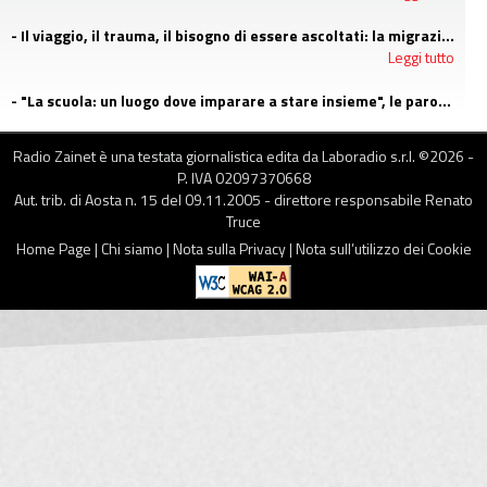
- Il viaggio, il trauma, il bisogno di essere ascoltati: la migrazione agli occhi di uno psicologo di LGNET
Leggi tutto
- "La scuola: un luogo dove imparare a stare insieme", le parole di Claudia Pratelli
Leggi tutto
Radio Zainet è una testata giornalistica edita da Laboradio s.r.l. ©
2026
-
P. IVA 02097370668
Aut. trib. di Aosta n. 15 del 09.11.2005 - direttore responsabile Renato
Truce
Home Page
|
Chi siamo
|
Nota sulla Privacy
|
Nota sull’utilizzo dei Cookie