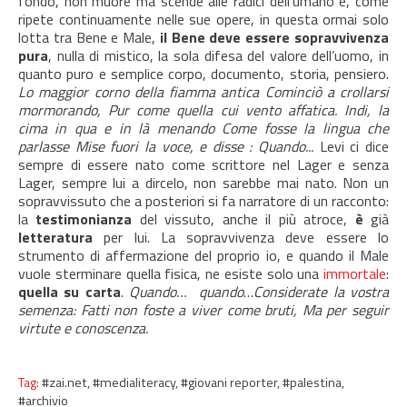
fondo, non muore ma scende alle radici dell’umano e, come
ripete continuamente nelle sue opere, in questa ormai solo
lotta tra Bene e Male,
il Bene deve essere sopravvivenza
pura
, nulla di mistico, la sola difesa del valore dell’uomo, in
quanto puro e semplice corpo, documento, storia, pensiero.
Lo maggior corno della fiamma antica Cominciò a crollarsi
mormorando, Pur come quella cui vento affatica. Indi, la
cima in qua e in là menando Come fosse la lingua che
parlasse Mise fuori la voce, e disse : Quando...
Levi ci dice
sempre di essere nato come scrittore nel Lager e senza
Lager, sempre lui a dircelo, non sarebbe mai nato. Non un
sopravvissuto che a posteriori si fa narratore di un racconto:
la
testimonianza
del vissuto, anche il più atroce,
è
già
letteratura
per lui. La sopravvivenza deve essere lo
strumento di affermazione del proprio io, e quando il Male
vuole sterminare quella fisica, ne esiste solo una
immortale
:
quella su carta
.
Quando…
quando
…
Considerate la vostra
semenza: Fatti non foste a viver come bruti, Ma per seguir
virtute e conoscenza.
Tag:
#zai.net,
#medialiteracy,
#giovani reporter,
#palestina,
#archivio