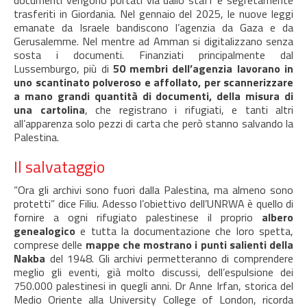
documenti vengono portati via dallo staff e segretamente
trasferiti in Giordania. Nel gennaio del 2025, le nuove leggi
emanate da Israele bandiscono l’agenzia da Gaza e da
Gerusalemme. Nel mentre ad Amman si digitalizzano senza
sosta i documenti. Finanziati principalmente dal
Lussemburgo, più di
50 membri dell’agenzia lavorano in
uno scantinato polveroso e affollato, per scannerizzare
a mano grandi quantità di documenti, della misura di
una cartolina
, che registrano i rifugiati, e tanti altri
all’apparenza solo pezzi di carta che però stanno salvando la
Palestina.
Il salvataggio
“Ora gli archivi sono fuori dalla Palestina, ma almeno sono
protetti” dice Filiu. Adesso l’obiettivo dell’UNRWA è quello di
fornire a ogni rifugiato palestinese il proprio
albero
genealogico
e tutta la documentazione che loro spetta,
comprese delle
mappe che mostrano i punti salienti della
Nakba
del 1948. Gli archivi permetteranno di comprendere
meglio gli eventi, già molto discussi, dell’espulsione dei
750.000 palestinesi in quegli anni. Dr Anne Irfan, storica del
Medio Oriente alla University College of London, ricorda