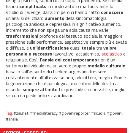
disagio psichico, soprattutto dopo la pandemia. Se i media
hanno
semplificato
in modo astuto ma fuorviante lo
studio di Twenge, dall’altro però ci hanno fatto
conoscere
un’analisi del chiaro
aumento
della sintomatologia
psicologica ansiosa e depressiva in significativo aumento.
Incremento che non spiega una sola causa ma varie
trasformazioni
profonde del tessuto sociale: la maggiore
pressione sulla performance, aspettative sempre più elevate
e diffuse, e
un’identificazione
quasi
totale
tra
valore
personale e successo
lavorativo, accademico,
scolastico
e
relazionale. Così,
l’ansia del contemporaneo
non è un
sintomo individuale ma un vero e proprio
modello culturale
basato sull’assunto di chiedere ai giovani di essere
costantemente all’altezza se non, addirittura, meglio. Non è
la generazione che è patologica, ma è il modello di vita a
esserlo:
sempre al limite
tra possibile e impossibile, meglio
se con un piede nello straordinario.
Tag:
#zai.net,
#medialiteracy,
#giovanireporter,
#scuola,
#giovani,
#ansia
ARTICOLI CORRELATI