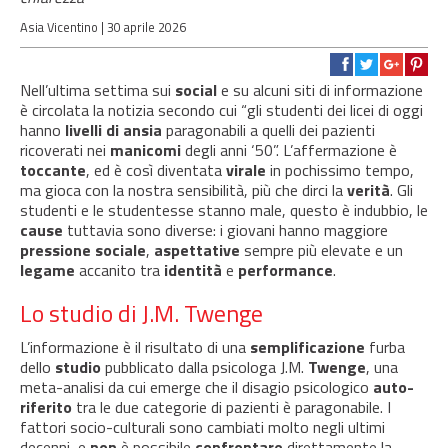
Asia Vicentino |
30 aprile 2026
Nell’ultima settima sui
social
e su alcuni siti di informazione
è circolata la notizia secondo cui “gli studenti dei licei di oggi
hanno
livelli di ansia
paragonabili a quelli dei pazienti
ricoverati nei
manicomi
degli anni ‘50”. L’affermazione è
toccante
, ed è così diventata
virale
in pochissimo tempo,
ma gioca con la nostra sensibilità, più che dirci la
verità
. Gli
studenti e le studentesse stanno male, questo è indubbio, le
cause
tuttavia sono diverse: i giovani hanno maggiore
pressione sociale
,
aspettative
sempre più elevate e un
legame
accanito tra
identità
e
performance
.
Lo studio di J.M. Twenge
L’informazione è il risultato di una
semplificazione
furba
dello
studio
pubblicato dalla psicologa J.M.
Twenge
, una
meta-analisi da cui emerge che il disagio psicologico
auto-
riferito
tra le due categorie di pazienti è paragonabile. I
fattori socio-culturali sono cambiati molto negli ultimi
decenni, e
non
è possibile
confrontare
direttamente la