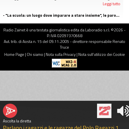
Leggi tutto
- "La scuola: un luogo dove imparare a stare insieme", le parole di Claudia Pratelli
Leggi tutto
Radio Zainet è una testata giornalistica edita da Laboradio s.r.l. ©
2026
-
P. IVA 02097370668
Aut. trib. di Aosta n. 15 del 09.11.2005 - direttore responsabile Renato
Truce
Home Page
|
Chi siamo
|
Nota sulla Privacy
|
Nota sull’utilizzo dei Cookie
Ascolta la diretta
Parlano i ragazzi e le ragazze del Polo Ragazzi 1,