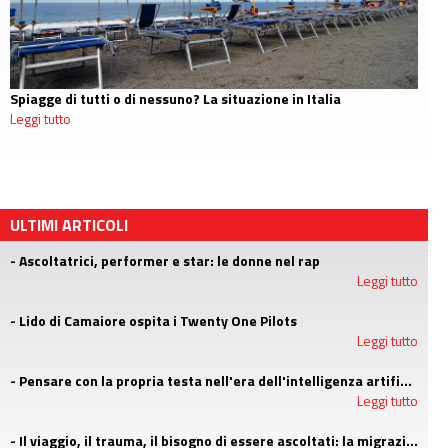
Spiagge di tutti o di nessuno? La situazione in Italia
Leggi tutto
ULTIMI ARTICOLI
- Ascoltatrici, performer e star: le donne nel rap
Leggi tutto
- Lido di Camaiore ospita i Twenty One Pilots
Leggi tutto
- Pensare con la propria testa nell'era dell'intelligenza artificiale
Leggi tutto
- Il viaggio, il trauma, il bisogno di essere ascoltati: la migrazione agli occhi di uno psicologo di LGNET