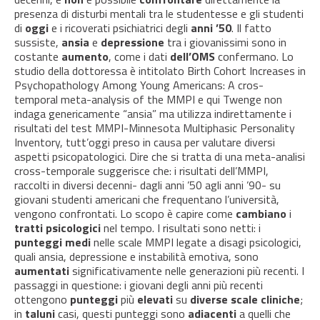
presenza di disturbi mentali tra le studentesse e gli studenti
di
oggi
e i ricoverati psichiatrici degli
anni ’50
. Il fatto
sussiste,
ansia
e
depressione
tra i giovanissimi sono in
costante
aumento
, come i dati
dell’OMS
confermano. Lo
studio della dottoressa è intitolato Birth Cohort Increases in
Psychopathology Among Young Americans: A cros-
temporal meta-analysis of the MMPI e qui Twenge non
indaga genericamente “ansia” ma utilizza indirettamente i
risultati del test MMPI-Minnesota Multiphasic Personality
Inventory, tutt’oggi preso in causa per valutare diversi
aspetti psicopatologici. Dire che si tratta di una meta-analisi
cross-temporale suggerisce che: i risultati dell’MMPI,
raccolti in diversi decenni- dagli anni ’50 agli anni ’90- su
giovani studenti americani che frequentano l’università,
vengono confrontati. Lo scopo è capire come
cambiano
i
tratti psicologici
nel tempo. I risultati sono netti: i
punteggi medi
nelle scale MMPI legate a disagi psicologici,
quali ansia, depressione e instabilità emotiva, sono
aumentati
significativamente nelle generazioni più recenti. I
passaggi in questione: i giovani degli anni più recenti
ottengono
punteggi
più
elevati
su
diverse scale cliniche
;
in
taluni
casi, questi punteggi sono
adiacenti
a quelli che