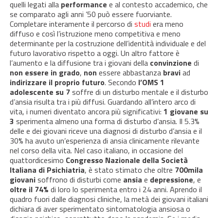
quelli legati alla
performance
e al contesto accademico, che
se comparato agli anni ’50 può essere fuorviante.
Completare interamente il percorso di
studi
era meno
diffuso e così l’istruzione meno competitiva e meno
determinante per la costruzione dell’identità individuale e del
futuro lavorativo rispetto a oggi. Un altro fattore è
l’aumento e la diffusione tra i giovani della
convinzione
di
non essere
in grado
,
non
essere abbastanza
bravi
ad
indirizzare il proprio futuro
. Secondo
l’OMS 1
adolescente su 7
soffre di un disturbo mentale e il disturbo
d’ansia risulta tra i più diffusi. Guardando all’intero arco di
vita, i numeri diventato ancora più significativi:
1 giovane su
3
sperimenta almeno una forma di disturbo d’ansia. Il 5.3%
delle e dei giovani riceve una diagnosi di disturbo d’ansia e il
30% ha avuto un’esperienza di ansia clinicamente rilevante
nel corso della vita. Nel caso italiano, in occasione del
quattordicesimo
Congresso Nazionale della Società
Italiana di Psichiatria
, è stato stimato che oltre
700mila
giovani
soffrono di disturbi come
ansia
e
depressione
, e
oltre il 74%
di loro lo sperimenta entro i 24 anni. Aprendo il
quadro fuori dalle diagnosi cliniche, la metà dei giovani italiani
dichiara di aver sperimentato sintomatologia ansiosa o