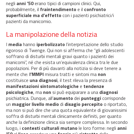
negli
anni ’50
erano tipici di campioni clinici. Qui,
probabilmente, il
fraintendimento
e il
confronto
superficiale ma d’effetto
con i pazienti psichiatrici/i
pazienti da manicomio.
La manipolazione della notizia
I
media
hanno
iperbolizzato
l’interpretazione dello studio
rigoroso di Twenge. Qui non si afferma che “gli adolescenti
soffrano di disturbi mentali gravi quanto i pazienti dei
manicomi”, né che esista un’equivalenza clinica tra le due
popolazioni. Per di più davanti alla notizia si deve tenere a
mente che:
l’MMPI
misura tratti e sintoni ma
non
costituisce
una diagnosi
, il test rileva la presenza di
manifestazioni sintomatologiche
e
tendenze
psicologiche
, ma
non
si può equiparare a una
diagnosi
psichiatrica. Dunque, all’
aumento
dei
punteggi
corrisponde
un
maggior livello medio
di
disagio percepito
o riportato,
ma non si può dire che una quota equivalente di giovanissimi
soffra di disturbi mentali clinicamente definiti, per quanto
anche la definizione clinica sia sempre complessa. In secondo
luogo, i
contesti culturali mutano
le loro forme: negli
anni