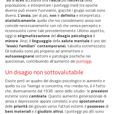
’50
al
liceo
accedeva una
fascia
più
ristretta
della
popolazione, e interpretare i punteggi medi tra epoche
diverse può essere fuorviante, giacché i gruppi sociali sono
diversi.
L’ansia
, per di più,
non
è
definita
e interpretata
statisticamente
: quello che noi consideriamo ansia non
coincide necessariamente con ciò che veniva percepito e
riconosciuto come tale precedentemente. Ultimo aspetto,
oggi la
stigmatizzazione
del
disagio psicologico
è
minore
. Anzi, il
linguaggio
della
salute mentale
è uno dei
“
lessici familiari
”
contemporanei
, talvolta estremizzato.
Gli individui sono più propensi ad ammettere e
autoassegnarsi
sintomi e patologie psichiche nei
questionari, contribuendo all’aumento dei
punteggi
.
Un disagio non sottovalutabile
Esiste però un quadro del disagio psicologico in aumento e
quello su cui Twenge si concentra, ma i media no, è il fatto
che, diversamente dal 1938 -anno dello studio- le
pressioni
esterne sono
cambiate
. Questo aumento generazionale di
ansia e depressione appare correlato a uno
spostamento
delle
priorità
dei giovani verso fattori esterni: il
possesso
di
beni materiali
e il
giudizio altrui
. I punteggi più alti sono