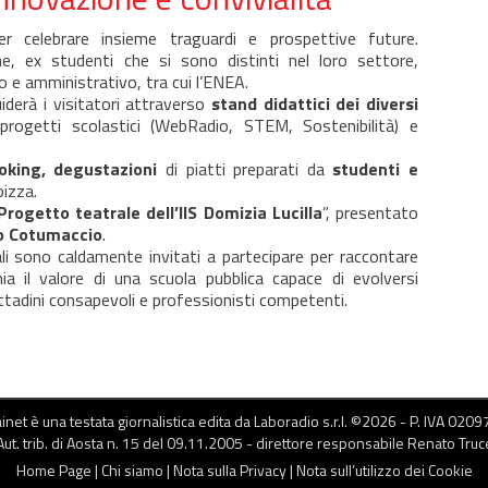
r celebrare insieme traguardi e prospettive future.
ne, ex studenti che si sono distinti nel loro settore,
 e amministrativo, tra cui l’ENEA.
iderà i visitatori attraverso
stand didattici dei diversi
 progetti scolastici (WebRadio, STEM, Sostenibilità) e
king, degustazioni
di piatti preparati da
studenti e
pizza.
Progetto teatrale dell’IIS Domizia Lucilla
”, presentato
o Cotumaccio
.
ali sono caldamente invitati a partecipare per raccontare
a il valore di una scuola pubblica capace di evolversi
ttadini consapevoli e professionisti competenti.
net è una testata giornalistica edita da Laboradio s.r.l. ©
2026
- P. IVA 020
Aut. trib. di Aosta n. 15 del 09.11.2005 - direttore responsabile Renato Truc
Home Page
|
Chi siamo
|
Nota sulla Privacy
|
Nota sull’utilizzo dei Cookie