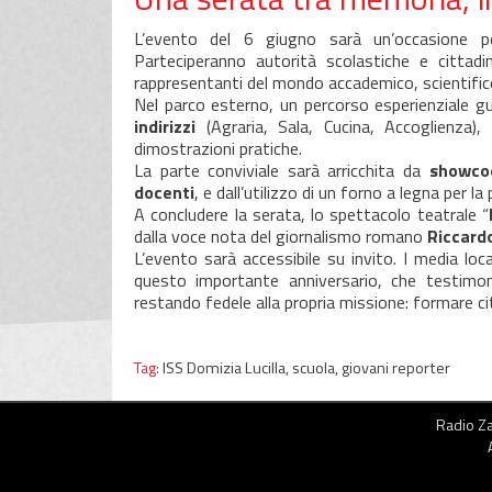
L’evento del 6 giugno sarà un’occasione pe
Parteciperanno autorità scolastiche e cittadi
rappresentanti del mondo accademico, scientifico
Nel parco esterno, un percorso esperienziale gu
indirizzi
(Agraria, Sala, Cucina, Accoglienza),
dimostrazioni pratiche.
La parte conviviale sarà arricchita da
showcoo
docenti
, e dall’utilizzo di un forno a legna per la 
A concludere la serata, lo spettacolo teatrale “
dalla voce nota del giornalismo romano
Riccard
L’evento sarà accessibile su invito. I media loc
questo importante anniversario, che testimoni
restando fedele alla propria missione: formare ci
Tag:
ISS Domizia Lucilla,
scuola,
giovani reporter
Radio Zai