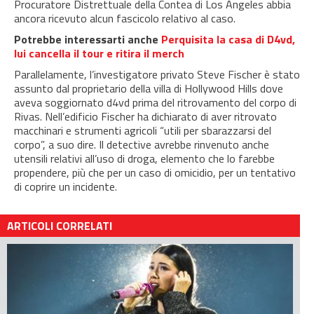
Procuratore Distrettuale della Contea di Los Angeles abbia
ancora ricevuto alcun fascicolo relativo al caso.
Potrebbe interessarti anche
Perquisita la casa di D4vd,
lui cancella il tour e ritira il merch
Parallelamente, l’investigatore privato Steve Fischer è stato
assunto dal proprietario della villa di Hollywood Hills dove
aveva soggiornato d4vd prima del ritrovamento del corpo di
Rivas. Nell’edificio Fischer ha dichiarato di aver ritrovato
macchinari e strumenti agricoli “utili per sbarazzarsi del
corpo”, a suo dire. Il detective avrebbe rinvenuto anche
utensili relativi all’uso di droga, elemento che lo farebbe
propendere, più che per un caso di omicidio, per un tentativo
di coprire un incidente.
ARTICOLI CORRELATI