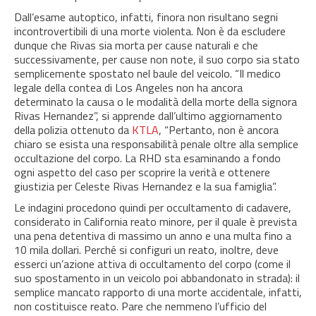
Dall’esame autoptico, infatti, finora non risultano segni
incontrovertibili di una morte violenta. Non è da escludere
dunque che Rivas sia morta per cause naturali e che
successivamente, per cause non note, il suo corpo sia stato
semplicemente spostato nel baule del veicolo. “Il medico
legale della contea di Los Angeles non ha ancora
determinato la causa o le modalità della morte della signora
Rivas Hernandez”, si apprende dall’ultimo aggiornamento
della polizia ottenuto da
KTLA
, “Pertanto, non è ancora
chiaro se esista una responsabilità penale oltre alla semplice
occultazione del corpo. La RHD sta esaminando a fondo
ogni aspetto del caso per scoprire la verità e ottenere
giustizia per Celeste Rivas Hernandez e la sua famiglia”.
Le indagini procedono quindi per occultamento di cadavere,
considerato in California reato minore, per il quale è prevista
una pena detentiva di massimo un anno e una multa fino a
10 mila dollari. Perché si configuri un reato, inoltre, deve
esserci un’azione attiva di occultamento del corpo (come il
suo spostamento in un veicolo poi abbandonato in strada): il
semplice mancato rapporto di una morte accidentale, infatti,
non costituisce reato. Pare che nemmeno l’ufficio del