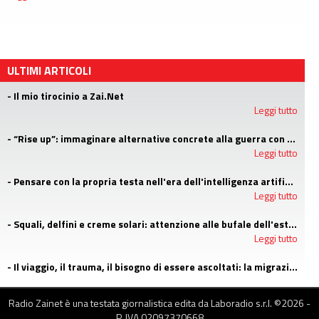
ULTIMI ARTICOLI
- Il mio tirocinio a Zai.Net
Leggi tutto
- “Rise up”: immaginare alternative concrete alla guerra con i campi estivi di Emergency
Leggi tutto
- Pensare con la propria testa nell'era dell'intelligenza artificiale
Leggi tutto
- Squali, delfini e creme solari: attenzione alle bufale dell'estate
Leggi tutto
- Il viaggio, il trauma, il bisogno di essere ascoltati: la migrazione agli occhi di uno psicologo di LGNET
Leggi tutto
Radio Zainet è una testata giornalistica edita da Laboradio s.r.l. ©
2026
-
P. IVA 02097370668