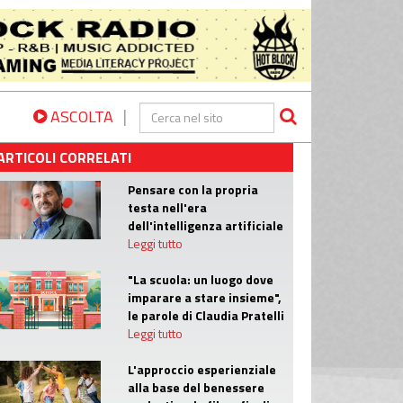
|
ASCOLTA
ARTICOLI CORRELATI
Pensare con la propria
testa nell'era
dell'intelligenza artificiale
Leggi tutto
"La scuola: un luogo dove
imparare a stare insieme",
le parole di Claudia Pratelli
Leggi tutto
L'approccio esperienziale
alla base del benessere