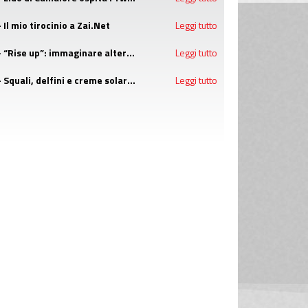
- Il mio tirocinio a Zai.Net
Leggi tutto
- “Rise up”: immaginare alternative concrete alla guerra con i campi estivi di Emergency
Leggi tutto
- Squali, delfini e creme solari: attenzione alle bufale dell'estate
Leggi tutto