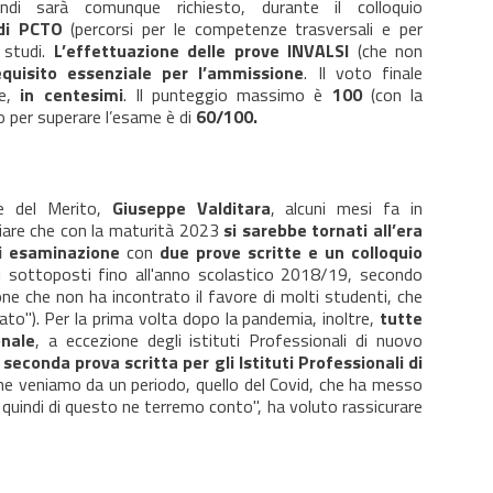
randi sarà comunque richiesto, durante il colloquio
 di PCTO
(percorsi per le competenze trasversali e per
 studi.
L’effettuazione delle prove INVALSI
(che non
equisito essenziale per l’ammissione
. Il voto finale
re,
in centesimi
. Il punteggio massimo è
100
(con la
mo per superare l’esame è di
60/100.
e e del Merito,
Giuseppe Valditara
, alcuni mesi fa in
iare che con la maturità 2023
si sarebbe tornati all’era
 di esaminazione
con
due prove scritte e un colloquio
i sottoposti fino all'anno scolastico 2018/19, secondo
ne che non ha incontrato il favore di molti studenti, che
ato"). Per la prima volta dopo la pandemia, inoltre,
tutte
onale
, a eccezione degli istituti Professionali di nuovo
 seconda prova scritta per gli Istituti Professionali di
he veniamo da un periodo, quello del Covid, che ha messo
, quindi di questo ne terremo conto", ha voluto rassicurare