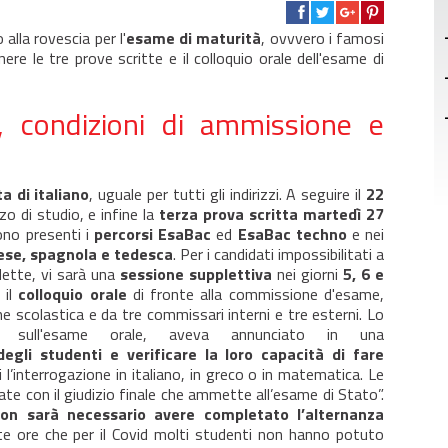
o alla rovescia per l'
esame di maturità
, ovvvero i famosi
re le tre prove scritte e il colloquio orale dell'esame di
e, condizioni di ammissione e
a di italiano
, uguale per tutti gli indirizzi. A seguire il
22
izzo di studio, e infine la
terza prova scritta martedì 27
sono presenti i
percorsi EsaBac
ed
EsaBac techno
e nei
nese, spagnola e tedesca
. Per i candidati impossibilitati a
ddette, vi sarà una
sessione supplettiva
nei giorni
5, 6 e
 il
colloquio orale
di fronte alla commissione d'esame,
e scolastica e da tre commissari interni e tre esterni. Lo
si sull'esame orale, aveva annunciato in una
egli studenti e verificare la loro capacità di fare
 l’interrogazione in italiano, in greco o in matematica. Le
ate con il giudizio finale che ammette all’esame di Stato”.
on sarà necessario avere completato l’alternanza
e ore che per il Covid molti studenti non hanno potuto