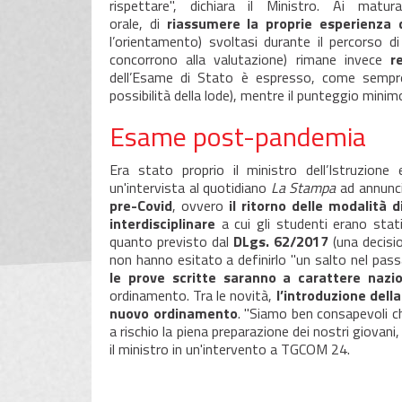
rispettare", dichiara il Ministro. Ai matu
orale, di
riassumere la proprie esperienza
l’orientamento) svoltasi durante il percorso di
concorrono alla valutazione) rimane invece
r
dell’Esame di Stato è espresso, come semp
possibilità della lode), mentre il punteggio mini
Esame post-pandemia
Era stato proprio il ministro dell’Istruzion
un'intervista al quotidiano
La Stampa
ad
annunc
pre-Covid
,
ovvero
il ritorno delle modalità
interdisciplinare
a cui gli studenti erano stat
quanto previsto dal
DLgs. 62/2017
(una decisio
non hanno esitato a definirlo "un salto nel pass
le prove scritte saranno a carattere nazi
ordinamento. Tra le novità,
l’introduzione della
nuovo ordinamento
. "Siamo ben consapevoli c
a rischio la piena preparazione dei nostri giovani
il ministro in un'intervento a TGCOM 24.