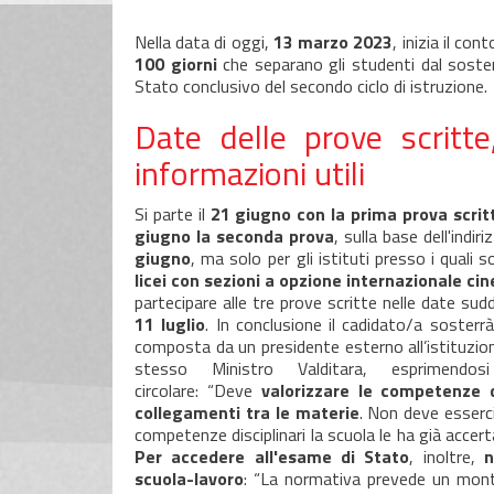
Nella data di oggi,
13 marzo 2023
, inizia il cont
100 giorni
che separano gli studenti dal sostene
Stato conclusivo del secondo ciclo di istruzione.
Date delle prove scritt
informazioni utili
Si parte il
21 giugno con la prima prova scritt
giugno la seconda prova
, sulla base dell'indir
giugno
, ma solo per gli istituti presso i quali 
licei con sezioni a opzione internazionale ci
partecipare alle tre prove scritte nelle date su
11 luglio
. In conclusione il cadidato/a sosterrà
composta da un presidente esterno all’istituzion
stesso Ministro Valditara, esprimendo
circolare: “Deve
valorizzare le competenze d
collegamenti tra le materie
. Non deve esserci
competenze disciplinari la scuola le ha già accert
Per accedere all'esame di Stato
, inoltre,
n
scuola-lavoro
: “La normativa prevede un mont