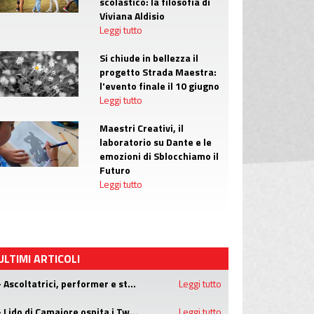
scolastico: la filosofia di
Viviana Aldisio
Leggi tutto
Si chiude in bellezza il
progetto Strada Maestra:
l'evento finale il 10 giugno
Leggi tutto
Maestri Creativi, il
laboratorio su Dante e le
emozioni di Sblocchiamo il
Futuro
Leggi tutto
ULTIMI ARTICOLI
- Ascoltatrici, performer e star: le donne nel rap
Leggi tutto
- Lido di Camaiore ospita i Twenty One Pilots
Leggi tutto