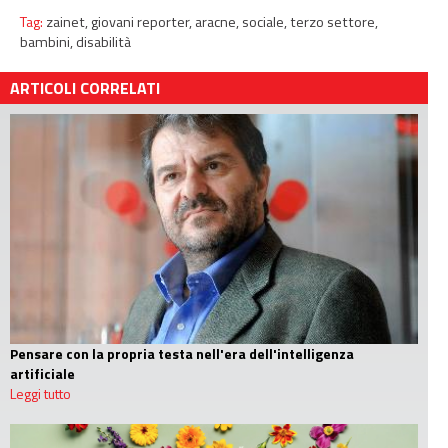
Tag:
zainet,
giovani reporter,
aracne,
sociale,
terzo settore,
bambini,
disabilità
ARTICOLI CORRELATI
Pensare con la propria testa nell'era dell'intelligenza
artificiale
Leggi tutto