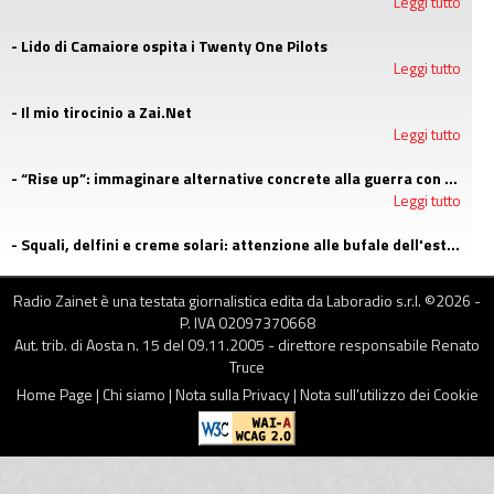
Leggi tutto
- Lido di Camaiore ospita i Twenty One Pilots
Leggi tutto
- Il mio tirocinio a Zai.Net
Leggi tutto
- “Rise up”: immaginare alternative concrete alla guerra con i campi estivi di Emergency
Leggi tutto
- Squali, delfini e creme solari: attenzione alle bufale dell'estate
Leggi tutto
Radio Zainet è una testata giornalistica edita da Laboradio s.r.l. ©
2026
-
P. IVA 02097370668
Aut. trib. di Aosta n. 15 del 09.11.2005 - direttore responsabile Renato
Truce
Home Page
|
Chi siamo
|
Nota sulla Privacy
|
Nota sull’utilizzo dei Cookie